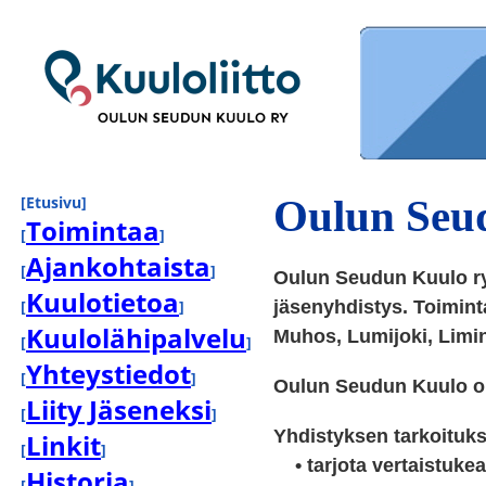
Oulun Seu
[Etusivu]
Toimintaa
[
]
Ajankohtaista
[
]
Oulun Seudun Kuulo ry 
Kuulotietoa
[
]
jäsenyhdistys. Toimint
Kuulolähipalvelu
Muhos, Lumijoki, Limin
[
]
Yhteystiedot
[
]
Oulun Seudun Kuulo on
Liity Jäseneksi
[
]
Yhdistyksen tarkoituk
Linkit
[
]
• tarjota vertaistukea
Historia
[
]